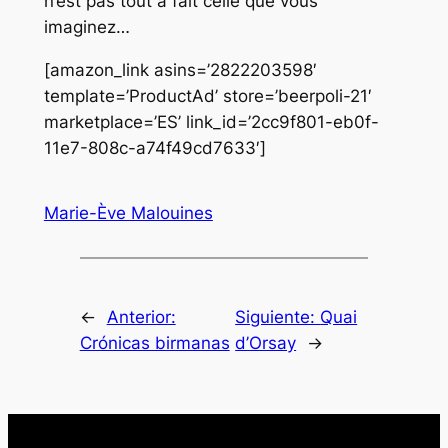
n’est pas tout à fait celle que vous
imaginez…
[amazon_link asins=’2822203598′
template=’ProductAd’ store=’beerpoli-21′
marketplace=’ES’ link_id=’2cc9f801-eb0f-
11e7-808c-a74f49cd7633′]
Marie-Ève Malouines
←
Anterior:
Siguiente:
Quai
Crónicas birmanas
d’Orsay
→