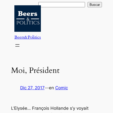
Saltar
Buscar
Buscar
al
contenido
Beers&Politics
Moi, Président
Dic 27, 2017
—
en
Comic
L’Elysée… François Hollande s’y voyait