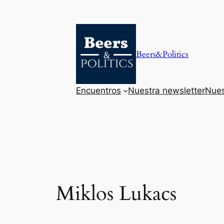
Saltar
al
contenido
Beers&Politics
Encuentros
Nuestra newsletter
Nues
Miklos Lukacs