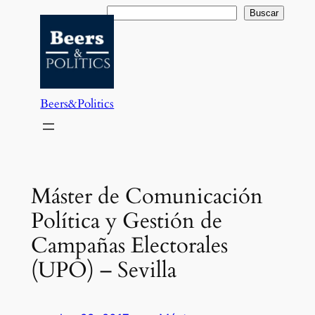
Saltar
Buscar
Buscar
al
contenido
Beers&Politics
Máster de Comunicación
Política y Gestión de
Campañas Electorales
(UPO) – Sevilla