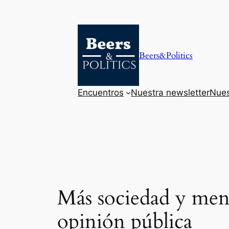
Saltar
al
contenido
Beers&Politics
Encuentros
Nuestra newsletter
Nues
Más sociedad y men
opinión pública