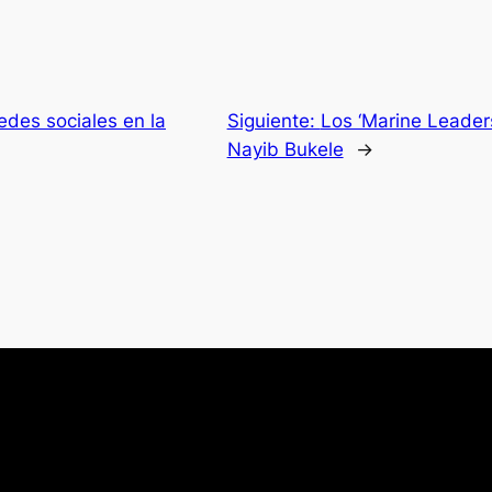
redes sociales en la
Siguiente:
Los ‘Marine Leaders
Nayib Bukele
→