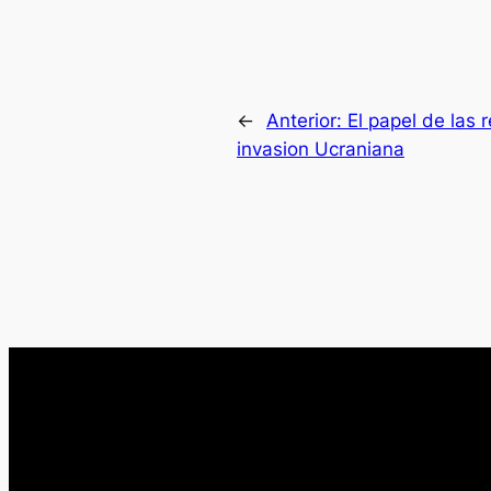
←
Anterior:
El papel de las 
invasion Ucraniana