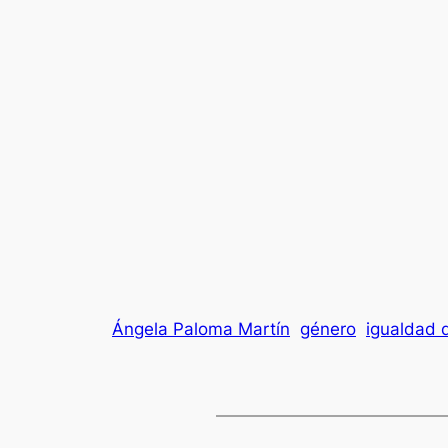
Ángela Paloma Martín
género
igualdad 