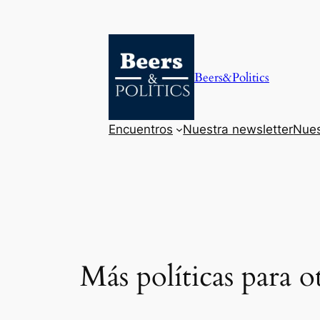
Saltar
al
contenido
Beers&Politics
Encuentros
Nuestra newsletter
Nues
Más políticas para ot