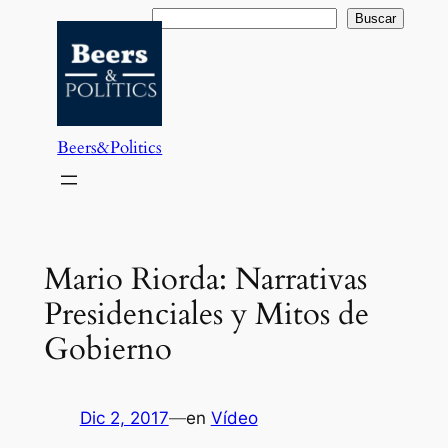
Saltar
Buscar
Buscar
al
contenido
Beers&Politics
Mario Riorda: Narrativas
Presidenciales y Mitos de
Gobierno
Dic 2, 2017
—
en
Vídeo