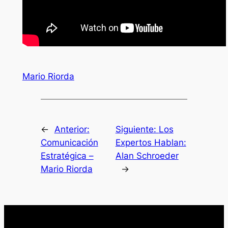
Mario Riorda
←
Anterior:
Siguiente:
Los
Comunicación
Expertos Hablan:
Estratégica –
Alan Schroeder
Mario Riorda
→