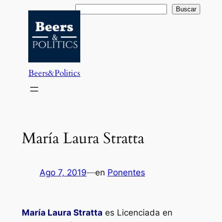
Saltar
Buscar
Buscar
al
contenido
Beers&Politics
María Laura Stratta
Ago 7, 2019
—
en
Ponentes
María Laura Stratta
es Licenciada en