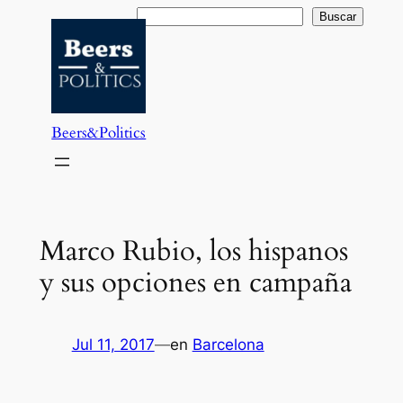
Saltar
Buscar
Buscar
al
contenido
Beers&Politics
Marco Rubio, los hispanos
y sus opciones en campaña
Jul 11, 2017
—
en
Barcelona