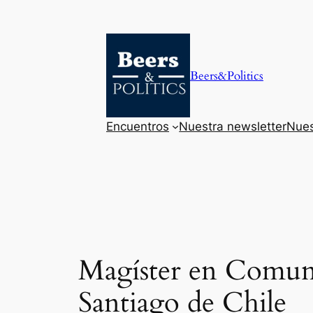
Saltar
al
contenido
Beers&Politics
Encuentros
Nuestra newsletter
Nues
Magíster en Comuni
Santiago de Chile