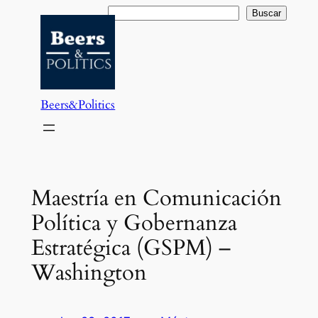
Saltar
Buscar
Buscar
al
contenido
Beers&Politics
Maestría en Comunicación
Política y Gobernanza
Estratégica (GSPM) –
Washington