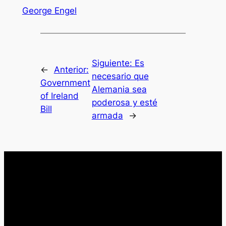
George Engel
Siguiente:
Es
←
Anterior:
necesario que
Government
Alemania sea
of Ireland
poderosa y esté
Bill
armada
→