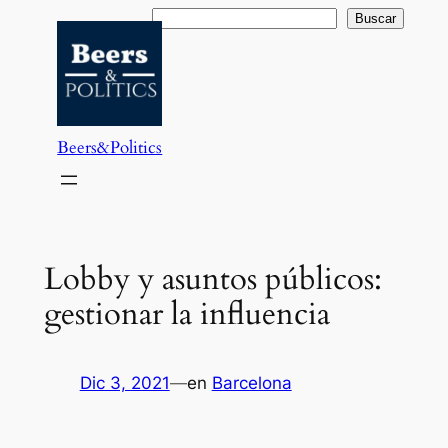
Saltar
Buscar
Buscar
al
contenido
Beers&Politics
Lobby y asuntos públicos:
gestionar la influencia
Dic 3, 2021
—
en
Barcelona