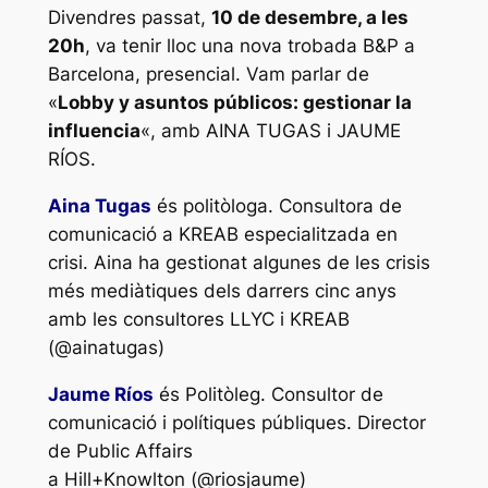
Divendres passat,
10 de desembre, a les
20h
, va tenir lloc una nova trobada B&P a
Barcelona, presencial. Vam parlar de
«
Lobby y asuntos públicos: gestionar la
influencia
«, amb AINA TUGAS i JAUME
RÍOS.
Aina Tugas
és politòloga. Consultora de
comunicació a KREAB especialitzada en
crisi. Aina ha gestionat algunes de les crisis
més mediàtiques dels darrers cinc anys
amb les consultores LLYC i KREAB
(@ainatugas)
Jaume Ríos
és Politòleg. Consultor de
comunicació i polítiques públiques. Director
de Public Affairs
a Hill+Knowlton (@riosjaume)