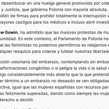
 desembocar en una huelga general promovida por cole
y y Justicia, que gobierna Polonia con mayoría absoluta
millón de firmas para prohibir totalmente la interrupció
ayores castigos para los médicos e incluso abrir invest
aw Gowin
, ha admitido que las masivas protestas de mu
humildad. En este contexto, el Parlamento de Polonia h
e las feministas no podemos permitirnos es relajarnos e
uier resquicio para colarse y tutelar nuestras libertad
rrupción voluntaria del embarazo, contemplando sin emb
lformaciones congénitas o si peligra la vida o la salud 
argo considerablemente más abierta que la que pretendía
r término a un embarazo no deseado se ven obligadas 
ictiva, igual que las mujeres españolas con recursos pa
as felizmente superadas, siendo como siempre las muje
derecho a decidir.