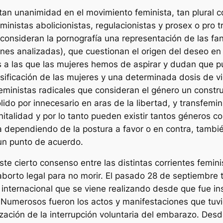
n unanimidad en el movimiento feminista, tan plural co
ministas abolicionistas, regulacionistas y prosex o pro t
e consideran la pornografía una representación de las fan
stiones analizadas), que cuestionan el origen del deseo
a las que las mujeres hemos de aspirar y dudan que pue
osificación de las mujeres y una determinada dosis de v
ministas radicales que consideran el género un constr
ido por innecesario en aras de la libertad, y transfemi
enitalidad y por lo tanto pueden existir tantos géneros
ría dependiendo de la postura a favor o en contra, tamb
un punto de acuerdo.
ste cierto consenso entre las distintas corrientes femin
aborto legal para no morir.
El pasado 28 de septiembre tu
internacional que se viene realizando desde que fue in
. Numerosos fueron los actos y manifestaciones que tuvi
zación de la interrupción voluntaria del embarazo.
Desd