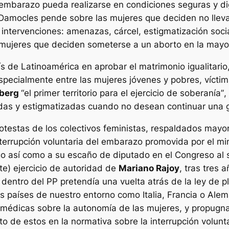
 embarazo pueda realizarse en condiciones seguras y di
Damocles pende sobre las mujeres que deciden no llev
as intervenciones: amenazas, cárcel, estigmatización soc
as mujeres que deciden someterse a un aborto en la may
s de Latinoamérica en aprobar el matrimonio igualitario,
ecialmente entre las mujeres jóvenes y pobres, víctim
nberg
“el primer territorio para el ejercicio de soberanía”
,
das y estigmatizadas cuando no desean continuar una g
otestas de los colectivos feministas, respaldados mayor
interrupción voluntaria del embarazo promovida por el mi
rgo así como a su escaño de diputado en el Congreso al 
te) ejercicio de autoridad de
Mariano Rajoy
, tras tres 
entro del PP pretendía una vuelta atrás de la ley de p
os países de nuestro entorno como Italia, Francia o Alema
médicas sobre la autonomía de las mujeres, y propugnab
 de estos en la normativa sobre la interrupción volunta