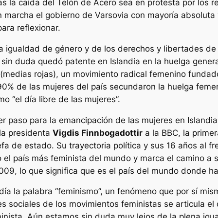
s la caída del Telón de Acero sea en protesta por los re
n marcha el gobierno de Varsovia con mayoría absoluta
para reflexionar.
la igualdad de género y de los derechos y libertades d
 sin duda quedó patente en Islandia en la huelga gener
(medias rojas), un movimiento radical femenino fundad
l 90% de las mujeres del país secundaron la huelga fe
 “el día libre de las mujeres”.
er paso para la emancipación de las mujeres en Islandia.
 la presidenta
Vigdis Finnbogadottir
a la
BBC
, la prime
 de estado. Su trayectoria política y sus 16 años al f
 el país más feminista del mundo y marca el camino a se
09, lo que significa que es el país del mundo donde h
día la palabra “feminismo”, un fenómeno que por sí mismo
nes sociales de los movimientos feministas se articula e
minista. Aún estamos sin duda muy lejos de la plena i