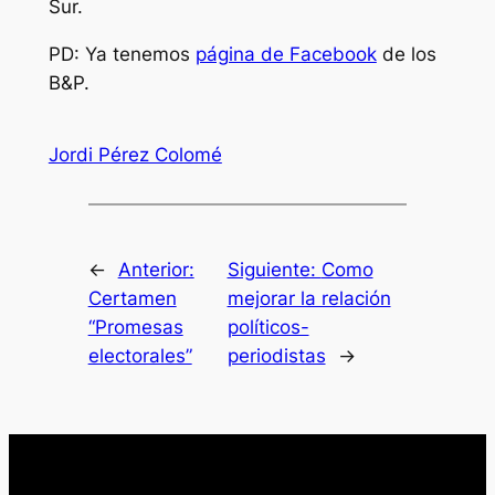
Sur.
PD: Ya tenemos
página de Facebook
de los
B&P.
Jordi Pérez Colomé
←
Anterior:
Siguiente:
Como
Certamen
mejorar la relación
“Promesas
políticos-
electorales”
periodistas
→