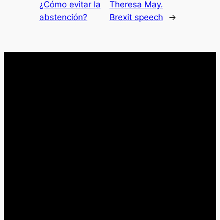
¿Cómo evitar la
Theresa May.
abstención?
Brexit speech
→