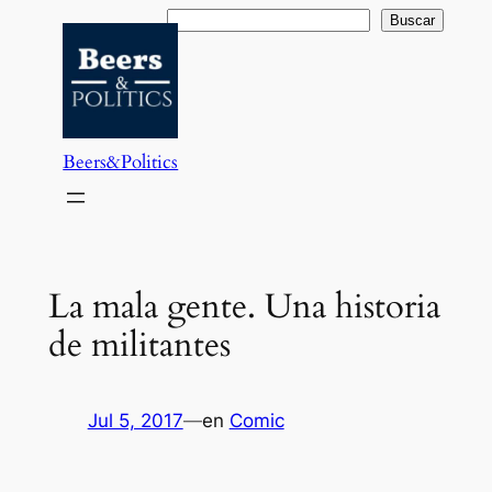
Saltar
Buscar
Buscar
al
contenido
Beers&Politics
La mala gente. Una historia
de militantes
Jul 5, 2017
—
en
Comic