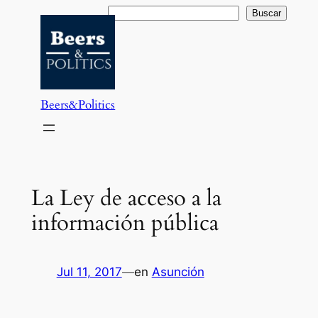
Saltar
Buscar
Buscar
al
contenido
Beers&Politics
La Ley de acceso a la
información pública
Jul 11, 2017
—
en
Asunción