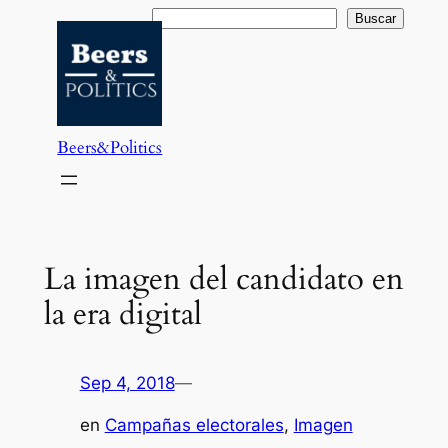
Saltar
Buscar
Buscar
al
contenido
Beers&Politics
La imagen del candidato en
la era digital
Sep 4, 2018
—
en
Campañas electorales
, 
Imagen