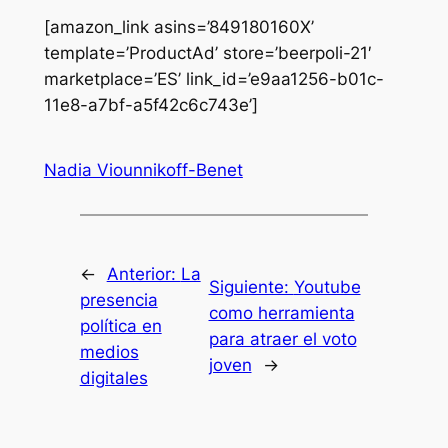
[amazon_link asins=’849180160X’
template=’ProductAd’ store=’beerpoli-21′
marketplace=’ES’ link_id=’e9aa1256-b01c-
11e8-a7bf-a5f42c6c743e’]
Nadia Viounnikoff-Benet
←
Anterior:
La
Siguiente:
Youtube
presencia
como herramienta
política en
para atraer el voto
medios
joven
→
digitales