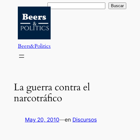
Saltar
Buscar
Buscar
al
contenido
Beers&Politics
La guerra contra el
narcotráfico
May 20, 2010
—
en
Discursos