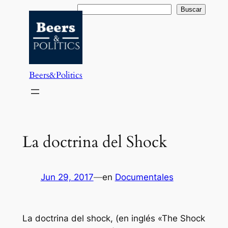
Saltar
Buscar
Buscar
al
contenido
Beers&Politics
La doctrina del Shock
Jun 29, 2017
—
en
Documentales
La doctrina del shock, (en inglés «The Shock