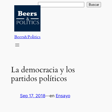
Saltar
Buscar
Buscar
al
contenido
Beers&Politics
La democracia y los
partidos políticos
Sep 17, 2018
—
en
Ensayo