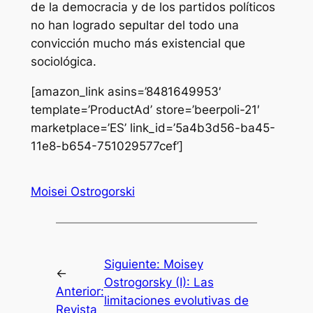
de la democracia y de los partidos políticos
no han logrado sepultar del todo una
convicción mucho más existencial que
sociológica.
[amazon_link asins=’8481649953′
template=’ProductAd’ store=’beerpoli-21′
marketplace=’ES’ link_id=’5a4b3d56-ba45-
11e8-b654-751029577cef’]
Moisei Ostrogorski
Siguiente:
Moisey
←
Ostrogorsky (I): Las
Anterior:
limitaciones evolutivas de
Revista