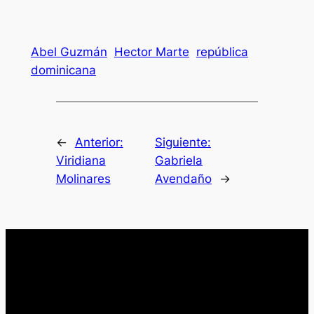
Abel Guzmán
Hector Marte
república
dominicana
←
Anterior:
Siguiente:
Viridiana
Gabriela
Molinares
Avendaño
→