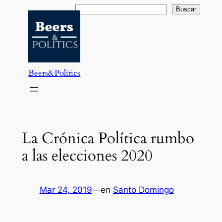
Saltar
Buscar
Buscar
al
contenido
Beers&Politics
La Crónica Política rumbo
a las elecciones 2020
Mar 24, 2019
—
en
Santo Domingo