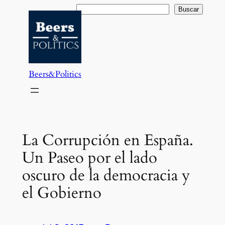
Saltar
Buscar
Buscar
al
contenido
Beers&Politics
La Corrupción en España.
Un Paseo por el lado
oscuro de la democracia y
el Gobierno