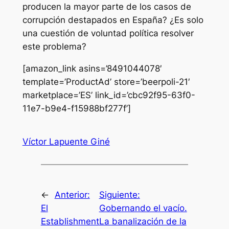
producen la mayor parte de los casos de
corrupción destapados en España? ¿Es solo
una cuestión de voluntad política resolver
este problema?
[amazon_link asins=’8491044078′
template=’ProductAd’ store=’beerpoli-21′
marketplace=’ES’ link_id=’cbc92f95-63f0-
11e7-b9e4-f15988bf277f’]
Víctor Lapuente Giné
←
Anterior:
Siguiente:
El
Gobernando el vacío.
Establishment
La banalización de la