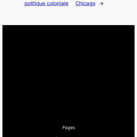
politique coloniale
Chicago
→
Pages