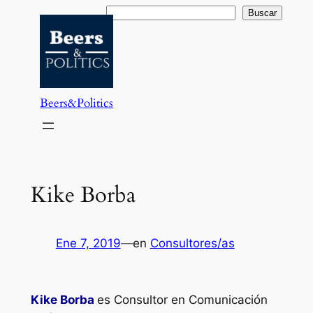
Saltar
Buscar
Buscar
al
contenido
Beers&Politics
Kike Borba
Ene 7, 2019
—
en
Consultores/as
Kike Borba
es Consultor en Comunicación