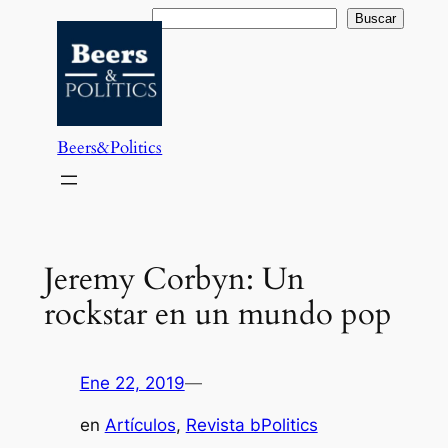
Saltar
Buscar
Buscar
al
contenido
Beers&Politics
Jeremy Corbyn: Un
rockstar en un mundo pop
Ene 22, 2019
—
en
Artículos
, 
Revista bPolitics