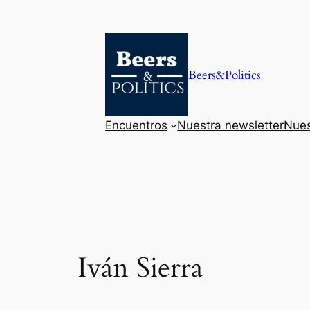
Saltar
al
contenido
Beers&Politics
Encuentros
Nuestra newsletter
Nues
Iván Sierra