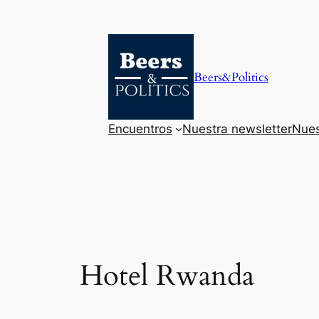
Saltar
al
contenido
Beers&Politics
Encuentros
Nuestra newsletter
Nues
Hotel Rwanda