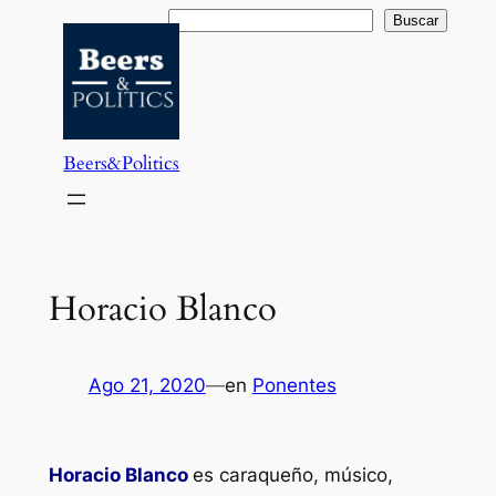
Saltar
Buscar
Buscar
al
contenido
Beers&Politics
Horacio Blanco
Ago 21, 2020
—
en
Ponentes
Horacio Blanco
es caraqueño, músico,