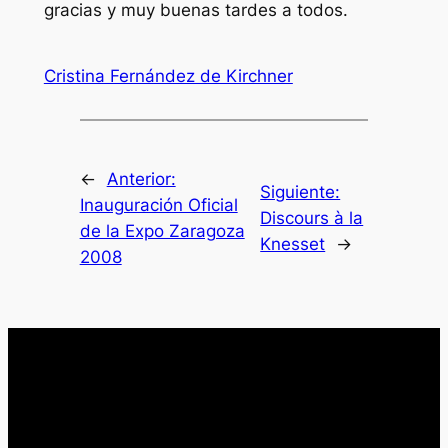
gracias y muy buenas tardes a todos.
Cristina Fernández de Kirchner
←
Anterior:
Siguiente:
Inauguración Oficial
Discours à la
de la Expo Zaragoza
Knesset
→
2008