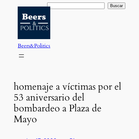
Saltar
Buscar
Buscar
al
contenido
Beers&Politics
homenaje a víctimas por el
53 aniversario del
bombardeo a Plaza de
Mayo