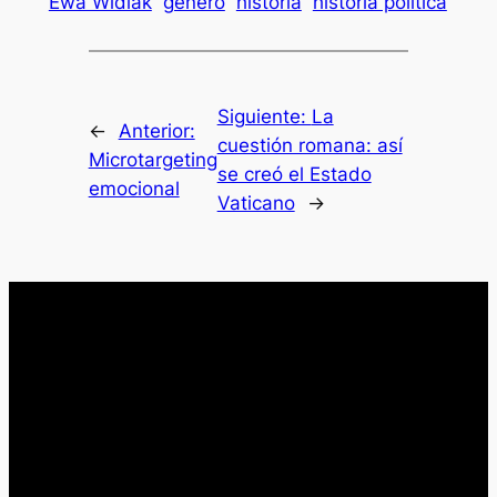
Ewa Widlak
género
historia
historia política
Siguiente:
La
←
Anterior:
cuestión romana: así
Microtargeting
se creó el Estado
emocional
Vaticano
→