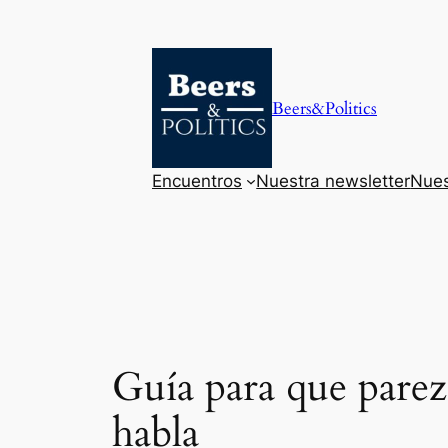
Saltar
al
contenido
Beers&Politics
Encuentros
Nuestra newsletter
Nues
Guía para que parez
habla