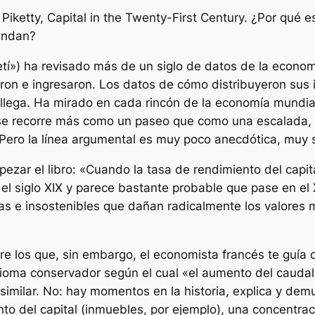
 Piketty,
Capital in the Twenty-First Century.
¿Por qué es
endan?
tí») ha revisado más de un siglo de datos de la econo
eron e ingresaron. Los datos de cómo distribuyeron sus 
llega. Ha mirado en cada rincón de la economía mundial 
que se recorre más como un paseo que como una escalada
 Pero la línea argumental es muy poco anecdótica, muy 
zar el libro: «Cuando la tasa de rendimiento del capita
el siglo XIX y parece bastante probable que pase en el 
s e insostenibles que dañan radicalmente los valores m
bre los que, sin embargo, el economista francés te guía
xioma conservador según el cual «el aumento del caudal 
similar. No: hay momentos en la historia, explica y demu
to del capital (inmuebles, por ejemplo), una concentra