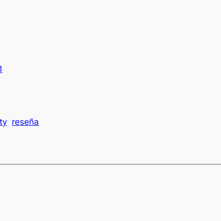
1
ty
reseña