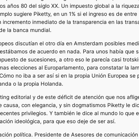
s años 80 del siglo XX. Un impuesto global a la riquez
mplo sugiere Piketty, en un 1% si el ingreso es de entre 
n incremento inmediato de la transparencia en las trans
de la banca mundial.
opeos discutían el otro día en Amsterdam posibles medi
estábamos de acuerdo en nada. Para unos había que sub
puesto de sucesiones, a otro eso le parecía casi trotski
ximas elecciones al Europarlamento, para constatar la l
ómo no iba a ser así si en la propia Unión Europea se 
anda o la propia Holanda.
g editorial y de este déficit de atención que nos aflige
causa, con elegancia, y sin dogmatismos Piketty le di
centes privilegios. Y también le dice al mundo lo que 
iración ideológica, para que eso deje de ser así.
ción política. Presidente de Asesores de comunicación