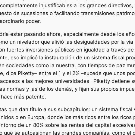
 completamente injustificables a los grandes directivos
sto de sucesiones o facilitando transmisiones patrimon
raordinario poder.
 podría estar pasando ahora, especialmente desde los año
mo un nivelador que alivió las desigualdades por la vía
n fuertes inversiones públicas en igualdad a través de l
nte, eso implicó la instauración de un sistema fiscal pr
 en sociedades como la nuestra, con tiempos de paz mu
, dice Piketty– entre el 1 y el 2% –sucede que unos poc
 accesos a las mejores universidades –Piketty detiene s
as normas y las de los demás, y fijan sus propios impu
e hace más patente.
tas que dan título a sus subcapítulos: un sistema fisca
nidos o en Europa, donde los más ricos entre los rico
torno de un 80% sobre las rentas del capital excesivas 
arto que se autoasignan las grandes compañías, como el