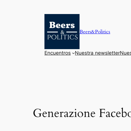
Saltar
al
contenido
Beers&Politics
Encuentros
Nuestra newsletter
Nues
Generazione Faceb