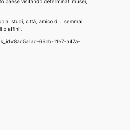
to paese visitando determinati musei,
cuola, studi, città, amico di… semmai
o affini”.
link_id=’8ad5a1ad-66cb-11e7-a47a-