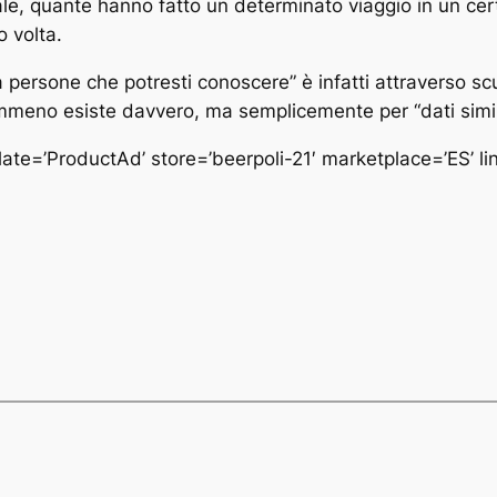
e, quante hanno fatto un determinato viaggio in un cer
o volta.
ca persone che potresti conoscere” è infatti attraverso s
mmeno esiste davvero, ma semplicemente per “dati simili 
te=’ProductAd’ store=’beerpoli-21′ marketplace=’ES’ 