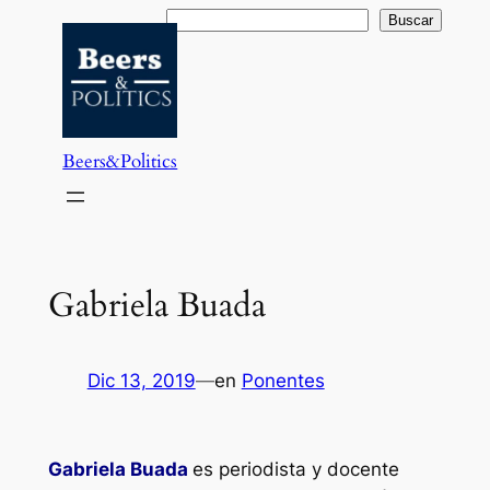
Saltar
Buscar
Buscar
al
contenido
Beers&Politics
Gabriela Buada
Dic 13, 2019
—
en
Ponentes
Gabriela Buada
es periodista y docente