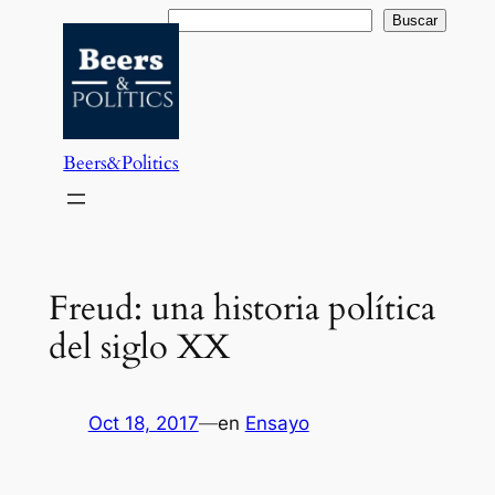
Saltar
Buscar
Buscar
al
contenido
Beers&Politics
Freud: una historia política
del siglo XX
Oct 18, 2017
—
en
Ensayo