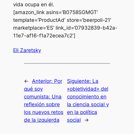
vida ocupa en él.
[amazon_link asins=’B0758SGMGT’
template=’ProductAd’ store=’beerpoli-21′
marketplace=’ES’ link_id=’07932839-b42a-
11e7-af16-f1a72ecea7c2′]
Eli Zaretsky
←
Anterior:
Por
Siguiente:
La
qué soy
«objetividad» del
comunista: Una
conocimiento en
reflexión sobre
la ciencia social y
los nuevos retos
en la política
de la izquierda
social
→