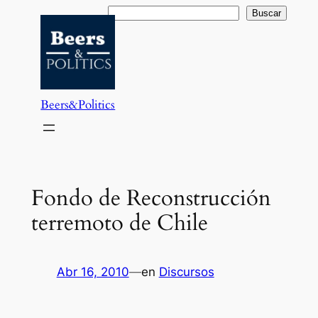
Saltar
Buscar
Buscar
al
contenido
Beers&Politics
Fondo de Reconstrucción
terremoto de Chile
Abr 16, 2010
—
en
Discursos