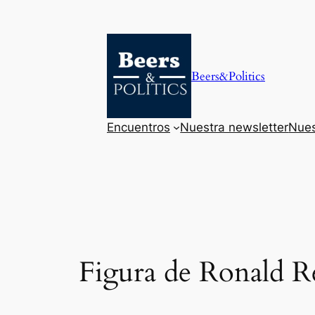
Saltar
al
contenido
Beers&Politics
Encuentros
Nuestra newsletter
Nues
Figura de Ronald 