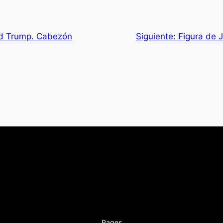
ld Trump. Cabezón
Siguiente:
Figura de 
Pages