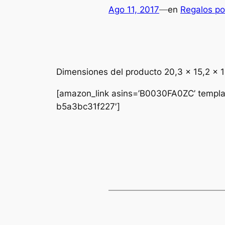
Ago 11, 2017
—
en
Regalos pol
Dimensiones del producto 20,3 x 15,2 x 
[amazon_link asins=’B0030FA0ZC’ templat
b5a3bc31f227′]