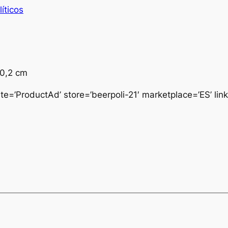
íticos
10,2 cm
e=’ProductAd’ store=’beerpoli-21′ marketplace=’ES’ li