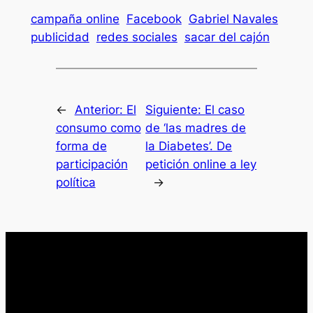
campaña online
Facebook
Gabriel Navales
publicidad
redes sociales
sacar del cajón
←
Anterior:
El
Siguiente:
El caso
consumo como
de ‘las madres de
forma de
la Diabetes’. De
participación
petición online a ley
política
→