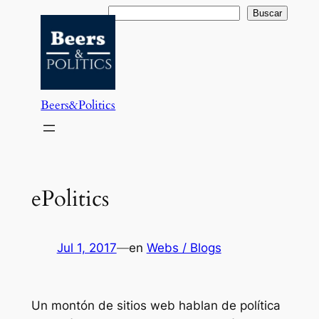
Saltar
Buscar
Buscar
al
contenido
Beers&Politics
ePolitics
Jul 1, 2017
—
en
Webs / Blogs
Un montón de sitios web hablan de política