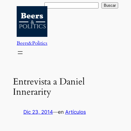
Saltar
Buscar
Buscar
al
contenido
Beers&Politics
Entrevista a Daniel
Innerarity
Dic 23, 2014
—
en
Artículos