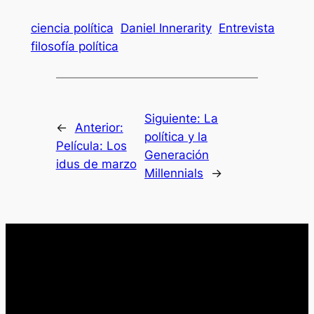
ciencia política
Daniel Innerarity
Entrevista
filosofía política
Siguiente:
La
←
Anterior:
política y la
Película: Los
Generación
idus de marzo
Millennials
→