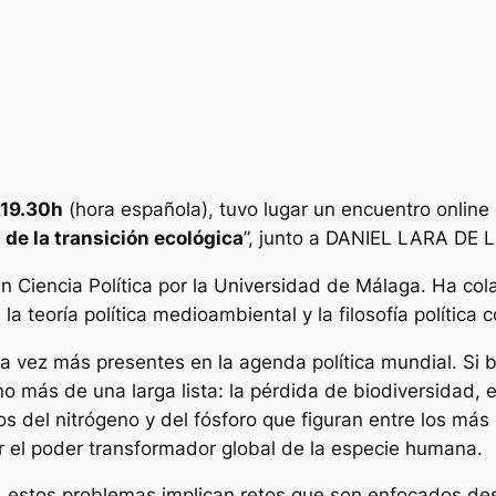
 19.30h
(hora española), tuvo lugar un encuentro onlin
 de la transición ecológica
”, junto a DANIEL LARA DE
n Ciencia Política por la Universidad de Málaga. Ha c
 la teoría política medioambiental y la filosofía polític
 vez más presentes en la agenda política mundial. Si b
no más de una larga lista: la pérdida de biodiversidad, 
iclos del nitrógeno y del fósforo que figuran entre los 
jar el poder transformador global de la especie humana.
, estos problemas implican retos que son enfocados de