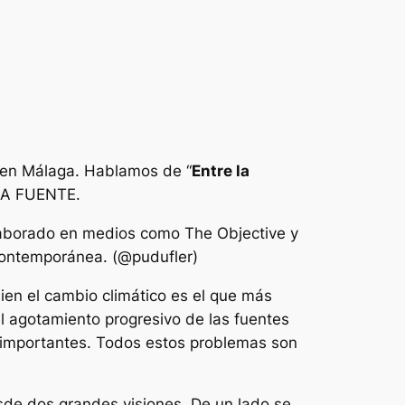
e en Málaga. Hablamos de “
Entre la
 LA FUENTE.
olaborado en medios como
The Objective
y
a contemporánea. (@pudufler)
ien el cambio climático es el que más
el agotamiento progresivo de las fuentes
más importantes. Todos estos problemas son
sde dos grandes visiones. De un lado se