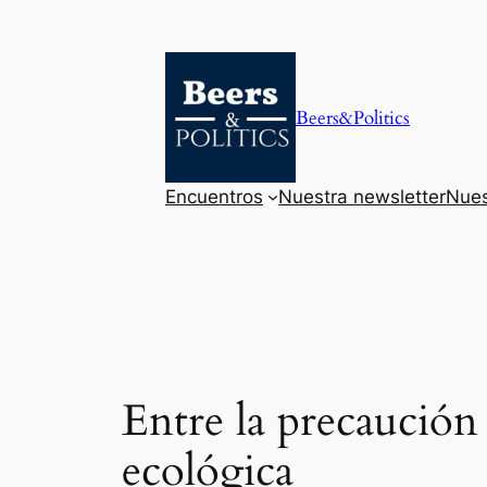
Saltar
al
contenido
Beers&Politics
Encuentros
Nuestra newsletter
Nues
Entre la precaución 
ecológica