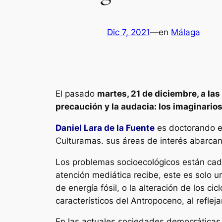
Dic 7, 2021
—
en
Málaga
El pasado
martes, 21 de diciembre, a las
precaución y la audacia: los imaginarios
Daniel Lara de la Fuente
es doctorando e
Culturamas
. sus áreas de interés abarcan
Los problemas socioecológicos están cada
atención mediática recibe, este es solo u
de energía fósil, o la alteración de los c
característicos del Antropoceno, al refle
En las actuales sociedades democráticas