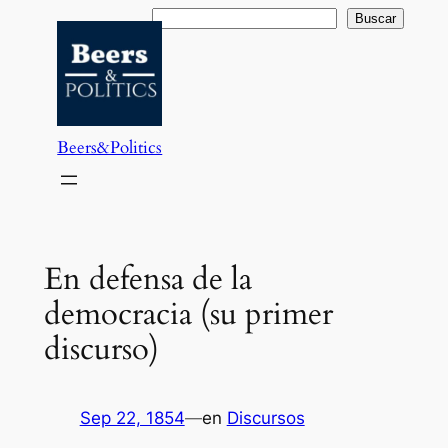
Saltar
Buscar
Buscar
al
contenido
Beers&Politics
En defensa de la
democracia (su primer
discurso)
Sep 22, 1854
—
en
Discursos