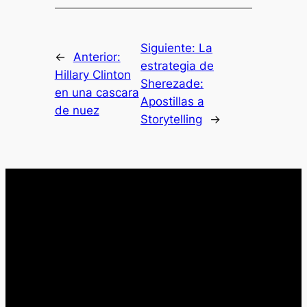
Siguiente:
La
←
Anterior:
estrategia de
Hillary Clinton
Sherezade:
en una cascara
Apostillas a
de nuez
Storytelling
→