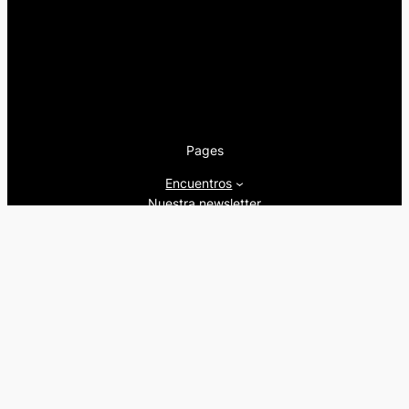
Pages
Encuentros
Nuestra newsletter
Nuestra editorial
Artículos
Quienes somos
Beers&Politics, 2024