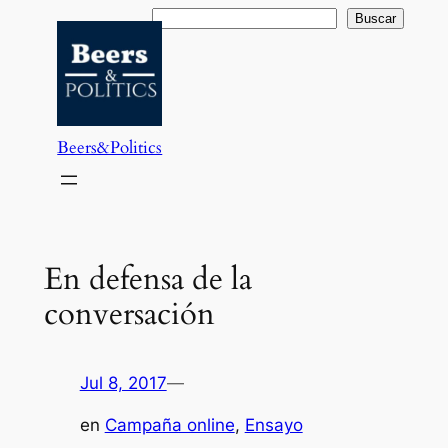
Saltar
Buscar
Buscar
al
contenido
Beers&Politics
En defensa de la
conversación
Jul 8, 2017
—
en
Campaña online
, 
Ensayo