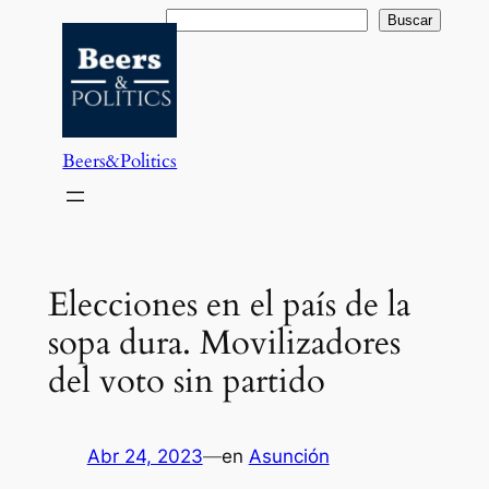
Saltar
Buscar
Buscar
al
contenido
Beers&Politics
Elecciones en el país de la
sopa dura. Movilizadores
del voto sin partido
Abr 24, 2023
—
en
Asunción