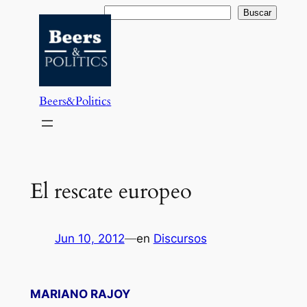
Saltar
Buscar
Buscar
al
contenido
Beers&Politics
El rescate europeo
Jun 10, 2012
—
en
Discursos
MARIANO RAJOY