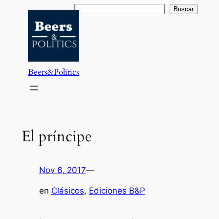
Saltar
Buscar
Buscar
al
contenido
Beers&Politics
El príncipe
Nov 6, 2017
—
en
Clásicos
, 
Ediciones B&P