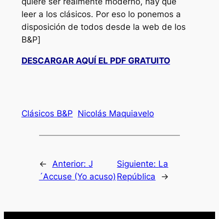
quiere ser realmente moderno, hay que
leer a los clásicos. Por eso lo ponemos a
disposición de todos desde la web de los
B&P
]
DESCARGAR AQUÍ EL PDF GRATUITO
Clásicos B&P
Nicolás Maquiavelo
←
Anterior:
J
Siguiente:
La
´Accuse (Yo acuso)
República
→