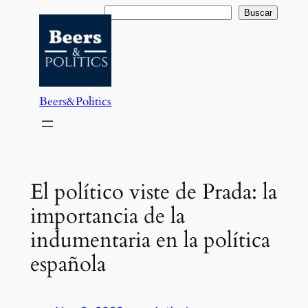
Saltar
Buscar
Buscar
al
contenido
Beers&Politics
El político viste de Prada: la
importancia de la
indumentaria en la política
española