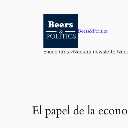
Saltar
al
contenido
Beers&Politics
Encuentros
Nuestra newsletter
Nues
El papel de la econo