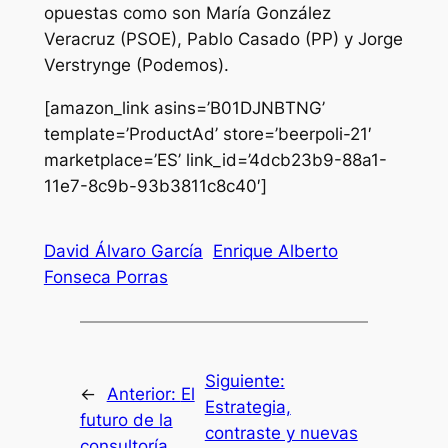
opuestas como son María González
Veracruz (PSOE), Pablo Casado (PP) y Jorge
Verstrynge (Podemos).
[amazon_link asins=’B01DJNBTNG’
template=’ProductAd’ store=’beerpoli-21′
marketplace=’ES’ link_id=’4dcb23b9-88a1-
11e7-8c9b-93b3811c8c40′]
David Álvaro García
Enrique Alberto
Fonseca Porras
Siguiente:
←
Anterior:
El
Estrategia,
futuro de la
contraste y nuevas
consultoría