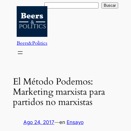
Saltar
Buscar
Buscar
al
contenido
Beers&Politics
El Método Podemos:
Marketing marxista para
partidos no marxistas
Ago 24, 2017
—
en
Ensayo