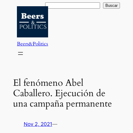
Saltar
Buscar
Buscar
al
contenido
Beers&Politics
El fenómeno Abel
Caballero. Ejecución de
una campaña permanente
Nov 2, 2021
—