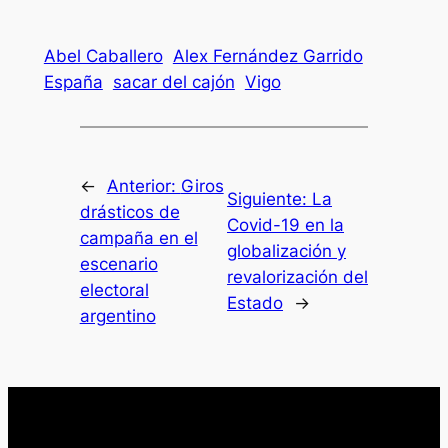
Abel Caballero
Alex Fernández Garrido
España
sacar del cajón
Vigo
←
Anterior:
Giros
Siguiente:
La
drásticos de
Covid-19 en la
campaña en el
globalización y
escenario
revalorización del
electoral
Estado
→
argentino